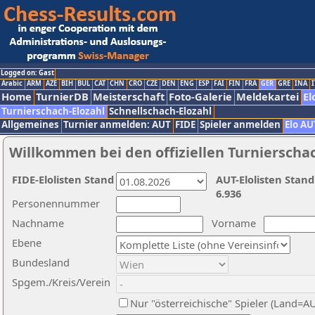
Logged on: Gast
Arabic
ARM
AZE
BIH
BUL
CAT
CHN
CRO
CZE
DEN
ENG
ESP
FAI
FIN
FRA
GER
GRE
INA
I
Home
TurnierDB
Meisterschaft
Foto-Galerie
Meldekartei
El
Turnierschach-Elozahl
Schnellschach-Elozahl
Allgemeines
Turnier anmelden: AUT
FIDE
Spieler anmelden
Elo AU
Willkommen bei den offiziellen Turnierscha
FIDE-Elolisten Stand
AUT-Elolisten Stand
6.936
Personennummer
Nachname
Vorname
Ebene
Bundesland
Spgem./Kreis/Verein
Nur "österreichische" Spieler (Land=A