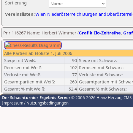
Sortierung
Vereinslisten:
Wien
Niederösterreich
Burgenland
Oberösterrei
Pnr:116267 Name: Herbert Wimmer (
Grafik Elo-Zeitreihe
,
Graf
Alle Partien ab Eloliste 1. Juli 2006
Siege mit Weiß:
90
Siege mit Schwarz:
Remisen mit Weiß:
102
Remisen mit Schwarz:
Verluste mit Weiß:
77
Verluste mit Schwarz:
Gesamtpartien mit Weiß:
269
Gesamtpartien mit Schwar
Gesamt % mit Weiß:
52,4
Gesamt % mit Schwarz:
Der Schachturnier-Ergebnis-Server
© 2006-2026 Heinz Herzog
, CMS
Impressum / Nutzungsbedingungen