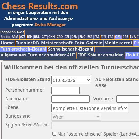
Logged on: Gast
Arabic
ARM
AZE
BIH
BUL
CAT
CHN
CRO
CZE
DEN
ENG
ESP
FAI
FIN
FRA
GER
GRE
INA
I
Home
TurnierDB
Meisterschaft
Foto-Galerie
Meldekartei
El
Turnierschach-Elozahl
Schnellschach-Elozahl
Allgemeines
Turnier anmelden: AUT
FIDE
Spieler anmelden
Elo AU
Willkommen bei den offiziellen Turnierscha
FIDE-Elolisten Stand
AUT-Elolisten Stand
6.936
Personennummer
Nachname
Vorname
Ebene
Bundesland
Spgem./Kreis/Verein
Nur "österreichische" Spieler (Land=A