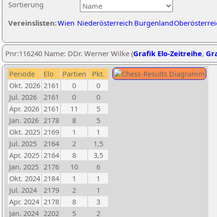
Sortierung
Vereinslisten:
Wien
Niederösterreich
Burgenland
Oberösterrei
Pnr:116240 Name: DDr. Werner Wilke (
Grafik Elo-Zeitreihe
,
Gra
Periode
Elo
Partien
Pkt.
Okt. 2026
2161
0
0
Jul. 2026
2161
0
0
Apr. 2026
2161
11
5
Jan. 2026
2178
8
5
Okt. 2025
2169
1
1
Jul. 2025
2164
2
1,5
Apr. 2025
2164
8
3,5
Jan. 2025
2176
10
6
Okt. 2024
2184
1
1
Jul. 2024
2179
2
1
Apr. 2024
2178
8
3
Jan. 2024
2202
5
2