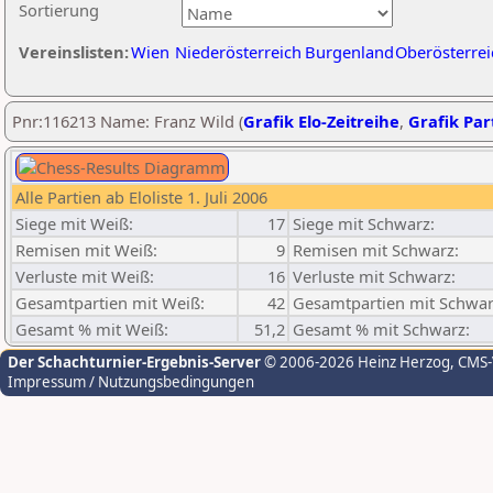
Sortierung
Vereinslisten:
Wien
Niederösterreich
Burgenland
Oberösterrei
Pnr:116213 Name: Franz Wild (
Grafik Elo-Zeitreihe
,
Grafik Part
Alle Partien ab Eloliste 1. Juli 2006
Siege mit Weiß:
17
Siege mit Schwarz:
Remisen mit Weiß:
9
Remisen mit Schwarz:
Verluste mit Weiß:
16
Verluste mit Schwarz:
Gesamtpartien mit Weiß:
42
Gesamtpartien mit Schwar
Gesamt % mit Weiß:
51,2
Gesamt % mit Schwarz:
Der Schachturnier-Ergebnis-Server
© 2006-2026 Heinz Herzog
, CMS
Impressum / Nutzungsbedingungen