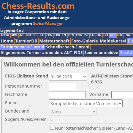
Logged on: Gast
Arabic
ARM
AZE
BIH
BUL
CAT
CHN
CRO
CZE
DEN
ENG
ESP
FAI
FIN
FRA
GER
GRE
INA
I
Home
TurnierDB
Meisterschaft
Foto-Galerie
Meldekartei
El
Turnierschach-Elozahl
Schnellschach-Elozahl
Allgemeines
Turnier anmelden: AUT
FIDE
Spieler anmelden
Elo AU
Willkommen bei den offiziellen Turnierscha
FIDE-Elolisten Stand
AUT-Elolisten Stand
6.936
Personennummer
Nachname
Vorname
Ebene
Bundesland
Spgem./Kreis/Verein
Nur "österreichische" Spieler (Land=A