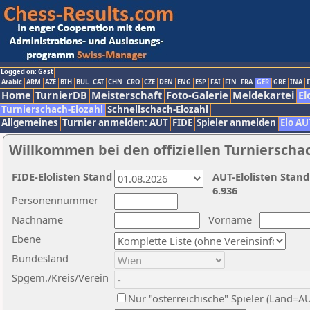
Logged on: Gast
Arabic
ARM
AZE
BIH
BUL
CAT
CHN
CRO
CZE
DEN
ENG
ESP
FAI
FIN
FRA
GER
GRE
INA
I
Home
TurnierDB
Meisterschaft
Foto-Galerie
Meldekartei
El
Turnierschach-Elozahl
Schnellschach-Elozahl
Allgemeines
Turnier anmelden: AUT
FIDE
Spieler anmelden
Elo AU
Willkommen bei den offiziellen Turnierscha
FIDE-Elolisten Stand
AUT-Elolisten Stand
6.936
Personennummer
Nachname
Vorname
Ebene
Bundesland
Spgem./Kreis/Verein
Nur "österreichische" Spieler (Land=A