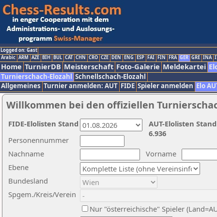
Logged on: Gast
Arabic
ARM
AZE
BIH
BUL
CAT
CHN
CRO
CZE
DEN
ENG
ESP
FAI
FIN
FRA
GER
GRE
INA
I
Home
TurnierDB
Meisterschaft
Foto-Galerie
Meldekartei
El
Turnierschach-Elozahl
Schnellschach-Elozahl
Allgemeines
Turnier anmelden: AUT
FIDE
Spieler anmelden
Elo AU
Willkommen bei den offiziellen Turnierscha
FIDE-Elolisten Stand
AUT-Elolisten Stand
6.936
Personennummer
Nachname
Vorname
Ebene
Bundesland
Spgem./Kreis/Verein
Nur "österreichische" Spieler (Land=A