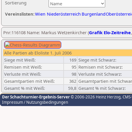
Sortierung
Vereinslisten:
Wien
Niederösterreich
Burgenland
Oberösterrei
Pnr:116108 Name: Markus Wetzenkircher (
Grafik Elo-Zeitreihe
Alle Partien ab Eloliste 1. Juli 2006
Siege mit Weiß:
169
Siege mit Schwarz:
Remisen mit Weiß:
95
Remisen mit Schwarz:
Verluste mit Weiß:
98
Verluste mit Schwarz:
Gesamtpartien mit Weiß:
362
Gesamtpartien mit Schwar
Gesamt % mit Weiß:
59,8
Gesamt % mit Schwarz:
Der Schachturnier-Ergebnis-Server
© 2006-2026 Heinz Herzog
, CMS
Impressum / Nutzungsbedingungen