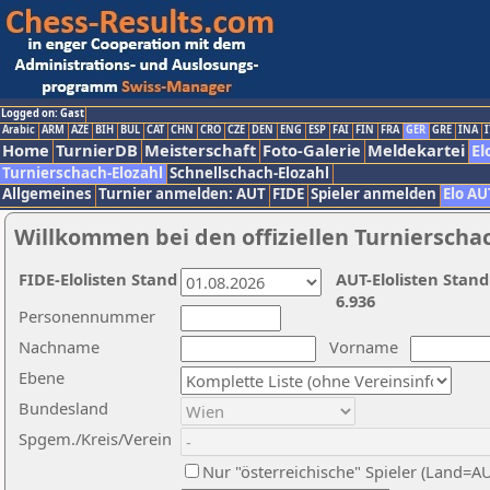
Logged on: Gast
Arabic
ARM
AZE
BIH
BUL
CAT
CHN
CRO
CZE
DEN
ENG
ESP
FAI
FIN
FRA
GER
GRE
INA
I
Home
TurnierDB
Meisterschaft
Foto-Galerie
Meldekartei
El
Turnierschach-Elozahl
Schnellschach-Elozahl
Allgemeines
Turnier anmelden: AUT
FIDE
Spieler anmelden
Elo AU
Willkommen bei den offiziellen Turnierscha
FIDE-Elolisten Stand
AUT-Elolisten Stand
6.936
Personennummer
Nachname
Vorname
Ebene
Bundesland
Spgem./Kreis/Verein
Nur "österreichische" Spieler (Land=A