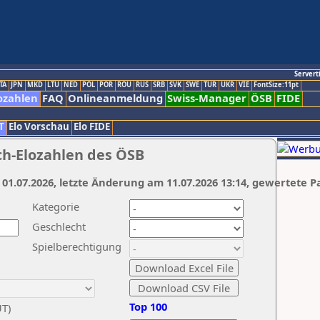
Servert
TA
JPN
MKD
LTU
NED
POL
POR
ROU
RUS
SRB
SVK
SWE
TUR
UKR
VIE
FontSize:11pt
ozahlen
FAQ
Onlineanmeldung
Swiss-Manager
ÖSB
FIDE
T
Elo Vorschau
Elo FIDE
ch-Elozahlen des ÖSB
 01.07.2026, letzte Änderung am 11.07.2026 13:14, gewertete P
Kategorie
Geschlecht
Spielberechtigung
Top 100
UT)