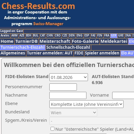
Logged on: Gast
Arabic
ARM
AZE
BIH
BUL
CAT
CHN
CRO
CZE
DEN
ENG
ESP
FAI
FIN
FRA
GER
GRE
INA
I
Home
TurnierDB
Meisterschaft
Foto-Galerie
Meldekartei
El
Turnierschach-Elozahl
Schnellschach-Elozahl
Allgemeines
Turnier anmelden: AUT
FIDE
Spieler anmelden
Elo AU
Willkommen bei den offiziellen Turnierscha
FIDE-Elolisten Stand
AUT-Elolisten Stand
6.936
Personennummer
Nachname
Vorname
Ebene
Bundesland
Spgem./Kreis/Verein
Nur "österreichische" Spieler (Land=A