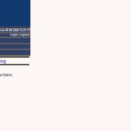
ime 09.08.2026 13:31:17
Login
Logout
artien: