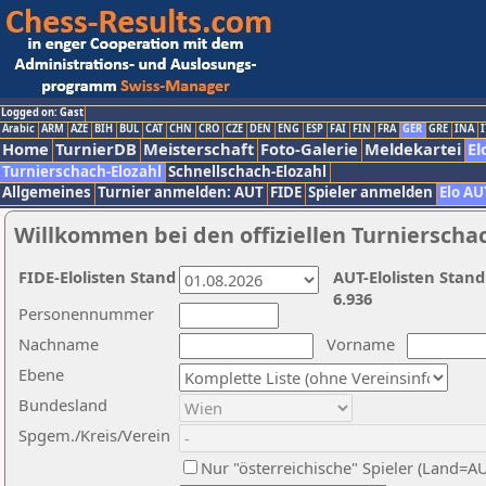
Logged on: Gast
Arabic
ARM
AZE
BIH
BUL
CAT
CHN
CRO
CZE
DEN
ENG
ESP
FAI
FIN
FRA
GER
GRE
INA
I
Home
TurnierDB
Meisterschaft
Foto-Galerie
Meldekartei
El
Turnierschach-Elozahl
Schnellschach-Elozahl
Allgemeines
Turnier anmelden: AUT
FIDE
Spieler anmelden
Elo AU
Willkommen bei den offiziellen Turnierscha
FIDE-Elolisten Stand
AUT-Elolisten Stand
6.936
Personennummer
Nachname
Vorname
Ebene
Bundesland
Spgem./Kreis/Verein
Nur "österreichische" Spieler (Land=A