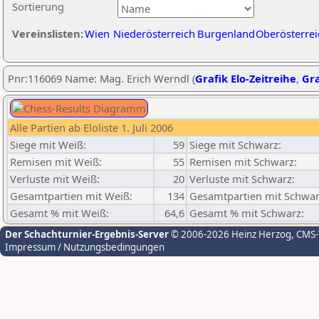
Sortierung
Vereinslisten:
Wien
Niederösterreich
Burgenland
Oberösterrei
Pnr:116069 Name: Mag. Erich Werndl (
Grafik Elo-Zeitreihe
,
Gra
Alle Partien ab Eloliste 1. Juli 2006
Siege mit Weiß:
59
Siege mit Schwarz:
Remisen mit Weiß:
55
Remisen mit Schwarz:
Verluste mit Weiß:
20
Verluste mit Schwarz:
Gesamtpartien mit Weiß:
134
Gesamtpartien mit Schwar
Gesamt % mit Weiß:
64,6
Gesamt % mit Schwarz:
Der Schachturnier-Ergebnis-Server
© 2006-2026 Heinz Herzog
, CMS
Impressum / Nutzungsbedingungen