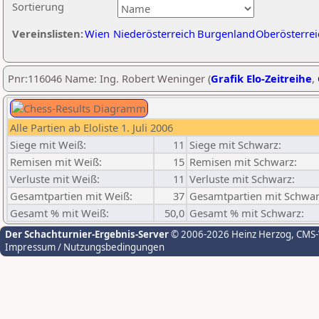
Sortierung
Vereinslisten:
Wien
Niederösterreich
Burgenland
Oberösterrei
Pnr:116046 Name: Ing. Robert Weninger (
Grafik Elo-Zeitreihe
,
Alle Partien ab Eloliste 1. Juli 2006
Siege mit Weiß:
11
Siege mit Schwarz:
Remisen mit Weiß:
15
Remisen mit Schwarz:
Verluste mit Weiß:
11
Verluste mit Schwarz:
Gesamtpartien mit Weiß:
37
Gesamtpartien mit Schwar
Gesamt % mit Weiß:
50,0
Gesamt % mit Schwarz:
Der Schachturnier-Ergebnis-Server
© 2006-2026 Heinz Herzog
, CMS
Impressum / Nutzungsbedingungen