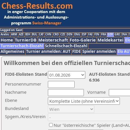
Logged on: Gast
Arabic
ARM
AZE
BIH
BUL
CAT
CHN
CRO
CZE
DEN
ENG
ESP
FAI
FIN
FRA
GER
GRE
INA
I
Home
TurnierDB
Meisterschaft
Foto-Galerie
Meldekartei
El
Turnierschach-Elozahl
Schnellschach-Elozahl
Allgemeines
Turnier anmelden: AUT
FIDE
Spieler anmelden
Elo AU
Willkommen bei den offiziellen Turnierscha
FIDE-Elolisten Stand
AUT-Elolisten Stand
6.936
Personennummer
Nachname
Vorname
Ebene
Bundesland
Spgem./Kreis/Verein
Nur "österreichische" Spieler (Land=A