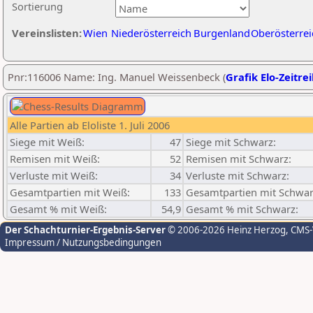
Sortierung
Vereinslisten:
Wien
Niederösterreich
Burgenland
Oberösterrei
Pnr:116006 Name: Ing. Manuel Weissenbeck (
Grafik Elo-Zeitre
Alle Partien ab Eloliste 1. Juli 2006
Siege mit Weiß:
47
Siege mit Schwarz:
Remisen mit Weiß:
52
Remisen mit Schwarz:
Verluste mit Weiß:
34
Verluste mit Schwarz:
Gesamtpartien mit Weiß:
133
Gesamtpartien mit Schwar
Gesamt % mit Weiß:
54,9
Gesamt % mit Schwarz:
Der Schachturnier-Ergebnis-Server
© 2006-2026 Heinz Herzog
, CMS
Impressum / Nutzungsbedingungen