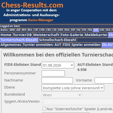
Logged on: Gast
Arabic
ARM
AZE
BIH
BUL
CAT
CHN
CRO
CZE
DEN
ENG
ESP
FAI
FIN
FRA
GER
GRE
INA
I
Home
TurnierDB
Meisterschaft
Foto-Galerie
Meldekartei
El
Turnierschach-Elozahl
Schnellschach-Elozahl
Allgemeines
Turnier anmelden: AUT
FIDE
Spieler anmelden
Elo AU
Willkommen bei den offiziellen Turnierscha
FIDE-Elolisten Stand
AUT-Elolisten Stand
6.936
Personennummer
Nachname
Vorname
Ebene
Bundesland
Spgem./Kreis/Verein
Nur "österreichische" Spieler (Land=A