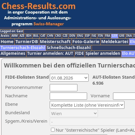
Logged on: Gast
Arabic
ARM
AZE
BIH
BUL
CAT
CHN
CRO
CZE
DEN
ENG
ESP
FAI
FIN
FRA
GER
GRE
INA
I
Home
TurnierDB
Meisterschaft
Foto-Galerie
Meldekartei
El
Turnierschach-Elozahl
Schnellschach-Elozahl
Allgemeines
Turnier anmelden: AUT
FIDE
Spieler anmelden
Elo AU
Willkommen bei den offiziellen Turnierscha
FIDE-Elolisten Stand
AUT-Elolisten Stand
6.936
Personennummer
Nachname
Vorname
Ebene
Bundesland
Spgem./Kreis/Verein
Nur "österreichische" Spieler (Land=A