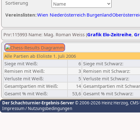
Sortierung
Vereinslisten:
Wien
Niederösterreich
Burgenland
Oberösterrei
Pnr:115993 Name: Mag. Roman Weiss (
Grafik Elo-Zeitreihe
,
Gr
Alle Partien ab Eloliste 1. Juli 2006
Siege mit Weiß:
6
Siege mit Schwarz:
Remisen mit Weiß:
3
Remisen mit Schwarz:
Verluste mit Weiß:
5
Verluste mit Schwarz:
Gesamtpartien mit Weiß:
14
Gesamtpartien mit Schwar
Gesamt % mit Weiß:
53,6
Gesamt % mit Schwarz:
Der Schachturnier-Ergebnis-Server
© 2006-2026 Heinz Herzog
, CMS
Impressum / Nutzungsbedingungen