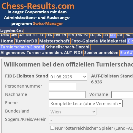
Logged on: Gast
Arabic
ARM
AZE
BIH
BUL
CAT
CHN
CRO
CZE
DEN
ENG
ESP
FAI
FIN
FRA
GER
GRE
INA
I
Home
TurnierDB
Meisterschaft
Foto-Galerie
Meldekartei
El
Turnierschach-Elozahl
Schnellschach-Elozahl
Allgemeines
Turnier anmelden: AUT
FIDE
Spieler anmelden
Elo AU
Willkommen bei den offiziellen Turnierscha
FIDE-Elolisten Stand
AUT-Elolisten Stand
6.936
Personennummer
Nachname
Vorname
Ebene
Bundesland
Spgem./Kreis/Verein
Nur "österreichische" Spieler (Land=A