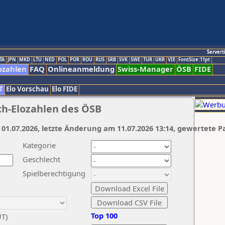
Servert
TA
JPN
MKD
LTU
NED
POL
POR
ROU
RUS
SRB
SVK
SWE
TUR
UKR
VIE
FontSize:11pt
ozahlen
FAQ
Onlineanmeldung
Swiss-Manager
ÖSB
FIDE
T
Elo Vorschau
Elo FIDE
ch-Elozahlen des ÖSB
 01.07.2026, letzte Änderung am 11.07.2026 13:14, gewertete P
Kategorie
Geschlecht
Spielberechtigung
Top 100
UT)