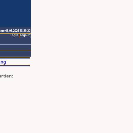
ime 08.08.2026 13:29:20
Login
Logout
artien: