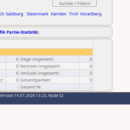
ch
Salzburg
Steiermark
Kärnten
Tirol
Vorarlberg
ik Partie-Statistik
)
0
Siege insgesamt:
0
0
Remisen insgesamt:
0
0
Verluste insgesamt:
0
z:
0
Gesamtpartien:
0
-
Gesamt %:
-
-Version 14.07.2026 13:23, Node S2