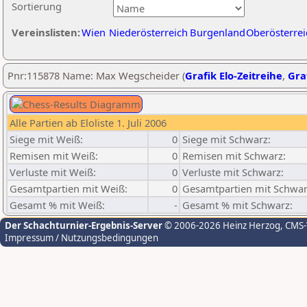
Sortierung
Vereinslisten:
Wien
Niederösterreich
Burgenland
Oberösterrei
Pnr:115878 Name: Max Wegscheider (
Grafik Elo-Zeitreihe
,
Graf
Alle Partien ab Eloliste 1. Juli 2006
Siege mit Weiß:
0
Siege mit Schwarz:
Remisen mit Weiß:
0
Remisen mit Schwarz:
Verluste mit Weiß:
0
Verluste mit Schwarz:
Gesamtpartien mit Weiß:
0
Gesamtpartien mit Schwar
Gesamt % mit Weiß:
-
Gesamt % mit Schwarz:
Der Schachturnier-Ergebnis-Server
© 2006-2026 Heinz Herzog
, CMS
Impressum / Nutzungsbedingungen