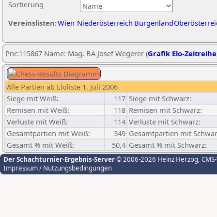
Sortierung
Vereinslisten:
Wien
Niederösterreich
Burgenland
Oberösterrei
Pnr:115867 Name: Mag. BA Josef Wegerer (
Grafik Elo-Zeitreihe
Alle Partien ab Eloliste 1. Juli 2006
Siege mit Weiß:
117
Siege mit Schwarz:
Remisen mit Weiß:
118
Remisen mit Schwarz:
Verluste mit Weiß:
114
Verluste mit Schwarz:
Gesamtpartien mit Weiß:
349
Gesamtpartien mit Schwar
Gesamt % mit Weiß:
50,4
Gesamt % mit Schwarz:
Der Schachturnier-Ergebnis-Server
© 2006-2026 Heinz Herzog
, CMS
Impressum / Nutzungsbedingungen