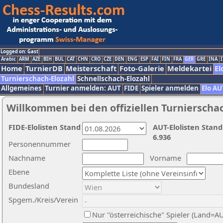
Logged on: Gast
Arabic
ARM
AZE
BIH
BUL
CAT
CHN
CRO
CZE
DEN
ENG
ESP
FAI
FIN
FRA
GER
GRE
INA
I
Home
TurnierDB
Meisterschaft
Foto-Galerie
Meldekartei
El
Turnierschach-Elozahl
Schnellschach-Elozahl
Allgemeines
Turnier anmelden: AUT
FIDE
Spieler anmelden
Elo AU
Willkommen bei den offiziellen Turnierscha
FIDE-Elolisten Stand
AUT-Elolisten Stand
6.936
Personennummer
Nachname
Vorname
Ebene
Bundesland
Spgem./Kreis/Verein
Nur "österreichische" Spieler (Land=A