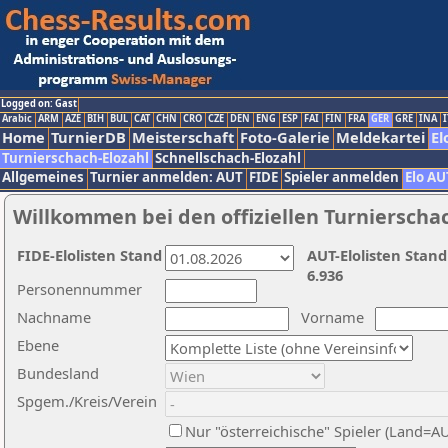
Logged on: Gast
Arabic
ARM
AZE
BIH
BUL
CAT
CHN
CRO
CZE
DEN
ENG
ESP
FAI
FIN
FRA
GER
GRE
INA
I
Home
TurnierDB
Meisterschaft
Foto-Galerie
Meldekartei
El
Turnierschach-Elozahl
Schnellschach-Elozahl
Allgemeines
Turnier anmelden: AUT
FIDE
Spieler anmelden
Elo AU
Willkommen bei den offiziellen Turnierscha
FIDE-Elolisten Stand
AUT-Elolisten Stand
6.936
Personennummer
Nachname
Vorname
Ebene
Bundesland
Spgem./Kreis/Verein
Nur "österreichische" Spieler (Land=A