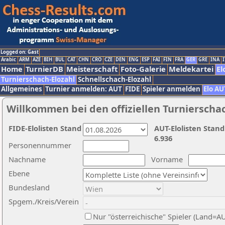
Logged on: Gast
Arabic
ARM
AZE
BIH
BUL
CAT
CHN
CRO
CZE
DEN
ENG
ESP
FAI
FIN
FRA
GER
GRE
INA
I
Home
TurnierDB
Meisterschaft
Foto-Galerie
Meldekartei
El
Turnierschach-Elozahl
Schnellschach-Elozahl
Allgemeines
Turnier anmelden: AUT
FIDE
Spieler anmelden
Elo AU
Willkommen bei den offiziellen Turnierscha
FIDE-Elolisten Stand
AUT-Elolisten Stand
6.936
Personennummer
Nachname
Vorname
Ebene
Bundesland
Spgem./Kreis/Verein
Nur "österreichische" Spieler (Land=A