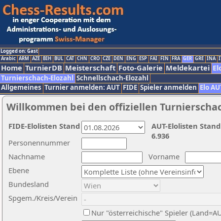
Logged on: Gast
Arabic
ARM
AZE
BIH
BUL
CAT
CHN
CRO
CZE
DEN
ENG
ESP
FAI
FIN
FRA
GER
GRE
INA
I
Home
TurnierDB
Meisterschaft
Foto-Galerie
Meldekartei
El
Turnierschach-Elozahl
Schnellschach-Elozahl
Allgemeines
Turnier anmelden: AUT
FIDE
Spieler anmelden
Elo AU
Willkommen bei den offiziellen Turnierscha
FIDE-Elolisten Stand
AUT-Elolisten Stand
6.936
Personennummer
Nachname
Vorname
Ebene
Bundesland
Spgem./Kreis/Verein
Nur "österreichische" Spieler (Land=A