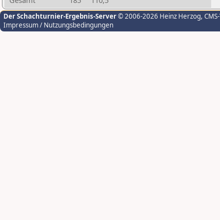
Gesamt
185
110,5
Der Schachturnier-Ergebnis-Server
© 2006-2026 Heinz Herzog
, CMS
Impressum / Nutzungsbedingungen