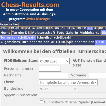
Logged on: Gast
Arabic
ARM
AZE
BIH
BUL
CAT
CHN
CRO
CZE
DEN
ENG
ESP
FAI
FIN
FRA
GER
GRE
INA
I
Home
TurnierDB
Meisterschaft
Foto-Galerie
Meldekartei
El
Turnierschach-Elozahl
Schnellschach-Elozahl
Allgemeines
Turnier anmelden: AUT
FIDE
Spieler anmelden
Elo AU
Willkommen bei den offiziellen Turnierscha
FIDE-Elolisten Stand
AUT-Elolisten Stand
6.936
Personennummer
Nachname
Vorname
Ebene
Bundesland
Spgem./Kreis/Verein
Nur "österreichische" Spieler (Land=A