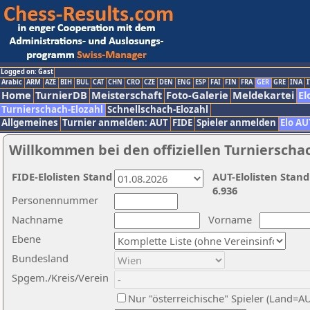
Logged on: Gast
Arabic
ARM
AZE
BIH
BUL
CAT
CHN
CRO
CZE
DEN
ENG
ESP
FAI
FIN
FRA
GER
GRE
INA
I
Home
TurnierDB
Meisterschaft
Foto-Galerie
Meldekartei
El
Turnierschach-Elozahl
Schnellschach-Elozahl
Allgemeines
Turnier anmelden: AUT
FIDE
Spieler anmelden
Elo AU
Willkommen bei den offiziellen Turnierscha
FIDE-Elolisten Stand
AUT-Elolisten Stand
6.936
Personennummer
Nachname
Vorname
Ebene
Bundesland
Spgem./Kreis/Verein
Nur "österreichische" Spieler (Land=A