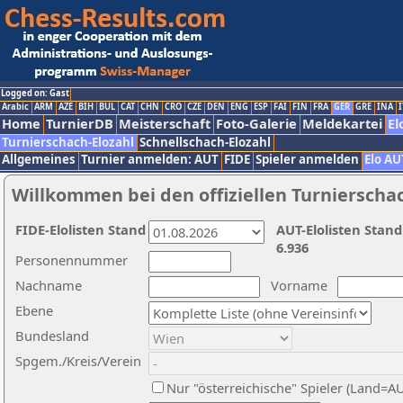
Logged on: Gast
Arabic
ARM
AZE
BIH
BUL
CAT
CHN
CRO
CZE
DEN
ENG
ESP
FAI
FIN
FRA
GER
GRE
INA
I
Home
TurnierDB
Meisterschaft
Foto-Galerie
Meldekartei
El
Turnierschach-Elozahl
Schnellschach-Elozahl
Allgemeines
Turnier anmelden: AUT
FIDE
Spieler anmelden
Elo AU
Willkommen bei den offiziellen Turnierscha
FIDE-Elolisten Stand
AUT-Elolisten Stand
6.936
Personennummer
Nachname
Vorname
Ebene
Bundesland
Spgem./Kreis/Verein
Nur "österreichische" Spieler (Land=A