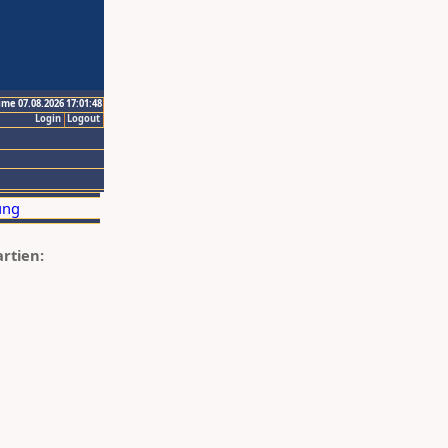
ime 07.08.2026 17:01:48
Login
Logout
artien: