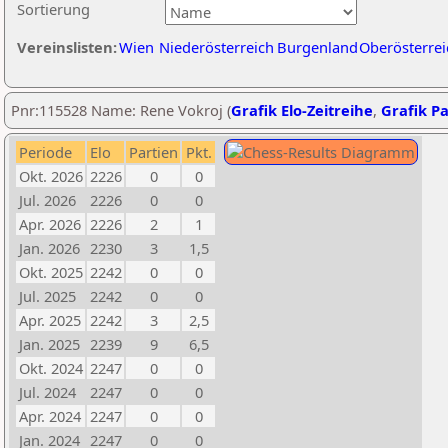
Sortierung
Vereinslisten:
Wien
Niederösterreich
Burgenland
Oberösterrei
Pnr:115528 Name: Rene Vokroj (
Grafik Elo-Zeitreihe
,
Grafik Pa
Periode
Elo
Partien
Pkt.
Okt. 2026
2226
0
0
Jul. 2026
2226
0
0
Apr. 2026
2226
2
1
Jan. 2026
2230
3
1,5
Okt. 2025
2242
0
0
Jul. 2025
2242
0
0
Apr. 2025
2242
3
2,5
Jan. 2025
2239
9
6,5
Okt. 2024
2247
0
0
Jul. 2024
2247
0
0
Apr. 2024
2247
0
0
Jan. 2024
2247
0
0