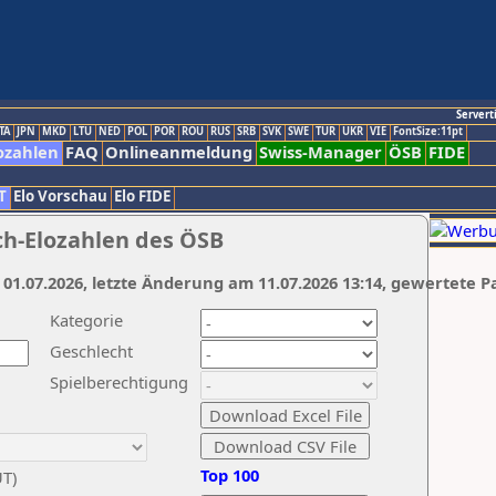
Servert
TA
JPN
MKD
LTU
NED
POL
POR
ROU
RUS
SRB
SVK
SWE
TUR
UKR
VIE
FontSize:11pt
ozahlen
FAQ
Onlineanmeldung
Swiss-Manager
ÖSB
FIDE
T
Elo Vorschau
Elo FIDE
ch-Elozahlen des ÖSB
 01.07.2026, letzte Änderung am 11.07.2026 13:14, gewertete P
Kategorie
Geschlecht
Spielberechtigung
Top 100
UT)