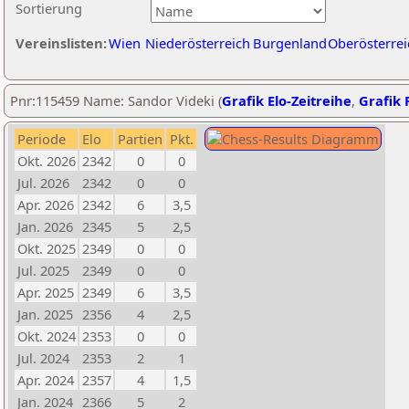
Sortierung
Vereinslisten:
Wien
Niederösterreich
Burgenland
Oberösterrei
Pnr:115459 Name: Sandor Videki (
Grafik Elo-Zeitreihe
,
Grafik P
Periode
Elo
Partien
Pkt.
Okt. 2026
2342
0
0
Jul. 2026
2342
0
0
Apr. 2026
2342
6
3,5
Jan. 2026
2345
5
2,5
Okt. 2025
2349
0
0
Jul. 2025
2349
0
0
Apr. 2025
2349
6
3,5
Jan. 2025
2356
4
2,5
Okt. 2024
2353
0
0
Jul. 2024
2353
2
1
Apr. 2024
2357
4
1,5
Jan. 2024
2366
5
2