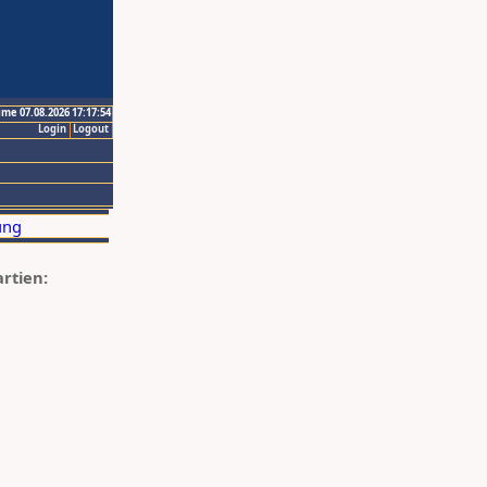
ime 07.08.2026 17:17:54
Login
Logout
artien: