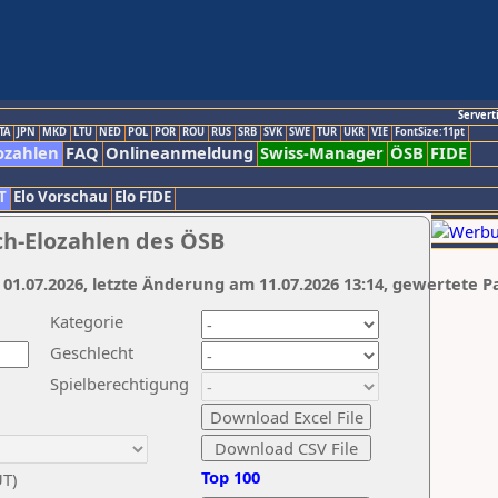
Servert
TA
JPN
MKD
LTU
NED
POL
POR
ROU
RUS
SRB
SVK
SWE
TUR
UKR
VIE
FontSize:11pt
ozahlen
FAQ
Onlineanmeldung
Swiss-Manager
ÖSB
FIDE
T
Elo Vorschau
Elo FIDE
ch-Elozahlen des ÖSB
 01.07.2026, letzte Änderung am 11.07.2026 13:14, gewertete P
Kategorie
Geschlecht
Spielberechtigung
Top 100
UT)