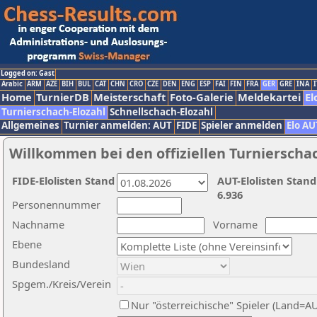
Logged on: Gast
Arabic
ARM
AZE
BIH
BUL
CAT
CHN
CRO
CZE
DEN
ENG
ESP
FAI
FIN
FRA
GER
GRE
INA
I
Home
TurnierDB
Meisterschaft
Foto-Galerie
Meldekartei
El
Turnierschach-Elozahl
Schnellschach-Elozahl
Allgemeines
Turnier anmelden: AUT
FIDE
Spieler anmelden
Elo AU
Willkommen bei den offiziellen Turnierscha
FIDE-Elolisten Stand
AUT-Elolisten Stand
6.936
Personennummer
Nachname
Vorname
Ebene
Bundesland
Spgem./Kreis/Verein
Nur "österreichische" Spieler (Land=A