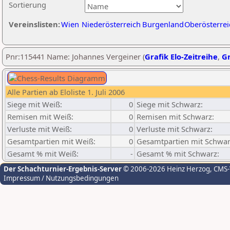
Sortierung
Vereinslisten:
Wien
Niederösterreich
Burgenland
Oberösterrei
Pnr:115441 Name: Johannes Vergeiner (
Grafik Elo-Zeitreihe
,
Gr
Alle Partien ab Eloliste 1. Juli 2006
Siege mit Weiß:
0
Siege mit Schwarz:
Remisen mit Weiß:
0
Remisen mit Schwarz:
Verluste mit Weiß:
0
Verluste mit Schwarz:
Gesamtpartien mit Weiß:
0
Gesamtpartien mit Schwar
Gesamt % mit Weiß:
-
Gesamt % mit Schwarz:
Der Schachturnier-Ergebnis-Server
© 2006-2026 Heinz Herzog
, CMS
Impressum / Nutzungsbedingungen