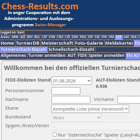
Logged on: Gast
Arabic
ARM
AZE
BIH
BUL
CAT
CHN
CRO
CZE
DEN
ENG
ESP
FAI
FIN
FRA
GER
GRE
INA
I
Home
TurnierDB
Meisterschaft
Foto-Galerie
Meldekartei
El
Turnierschach-Elozahl
Schnellschach-Elozahl
Allgemeines
Turnier anmelden: AUT
FIDE
Spieler anmelden
Elo AU
Willkommen bei den offiziellen Turnierscha
FIDE-Elolisten Stand
AUT-Elolisten Stand
6.936
Personennummer
Nachname
Vorname
Ebene
Bundesland
Spgem./Kreis/Verein
Nur "österreichische" Spieler (Land=A