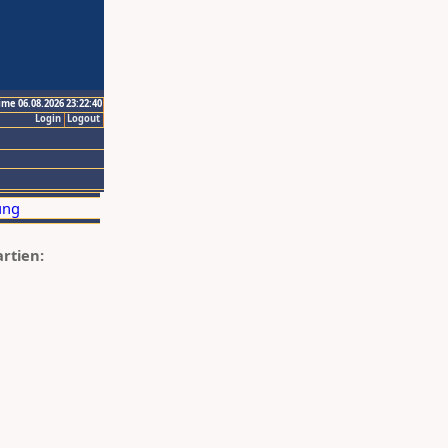
ime 06.08.2026 23:22:40
Login
Logout
artien: