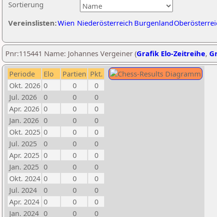
Sortierung
Vereinslisten:
Wien
Niederösterreich
Burgenland
Oberösterrei
Pnr:115441 Name: Johannes Vergeiner (
Grafik Elo-Zeitreihe
,
Gr
Periode
Elo
Partien
Pkt.
Okt. 2026
0
0
0
Jul. 2026
0
0
0
Apr. 2026
0
0
0
Jan. 2026
0
0
0
Okt. 2025
0
0
0
Jul. 2025
0
0
0
Apr. 2025
0
0
0
Jan. 2025
0
0
0
Okt. 2024
0
0
0
Jul. 2024
0
0
0
Apr. 2024
0
0
0
Jan. 2024
0
0
0