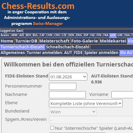
Logged on: Gast
Arabic
ARM
AZE
BIH
BUL
CAT
CHN
CRO
CZE
DEN
ENG
ESP
FAI
FIN
FRA
GER
GRE
INA
I
Home
TurnierDB
Meisterschaft
Foto-Galerie
Meldekartei
El
Turnierschach-Elozahl
Schnellschach-Elozahl
Allgemeines
Turnier anmelden: AUT
FIDE
Spieler anmelden
Elo AU
Willkommen bei den offiziellen Turnierscha
FIDE-Elolisten Stand
AUT-Elolisten Stand
6.936
Personennummer
Nachname
Vorname
Ebene
Bundesland
Spgem./Kreis/Verein
Nur "österreichische" Spieler (Land=A