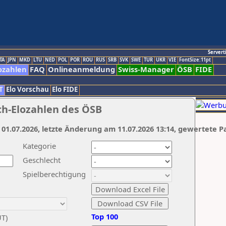
Servert
TA
JPN
MKD
LTU
NED
POL
POR
ROU
RUS
SRB
SVK
SWE
TUR
UKR
VIE
FontSize:11pt
ozahlen
FAQ
Onlineanmeldung
Swiss-Manager
ÖSB
FIDE
T
Elo Vorschau
Elo FIDE
ch-Elozahlen des ÖSB
 01.07.2026, letzte Änderung am 11.07.2026 13:14, gewertete P
Kategorie
Geschlecht
Spielberechtigung
Top 100
UT)