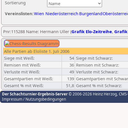
Sortierung
Vereinslisten:
Wien
Niederösterreich
Burgenland
Oberösterrei
Pnr:115288 Name: Hermann Uller (
Grafik Elo-Zeitreihe
,
Grafik
Alle Partien ab Eloliste 1. Juli 2006
Siege mit Weiß:
54
Siege mit Schwarz:
Remisen mit Weiß:
36
Remisen mit Schwarz:
Verluste mit Weiß:
49
Verluste mit Schwarz:
Gesamtpartien mit Weiß:
139
Gesamtpartien mit Schwar
Gesamt % mit Weiß:
51,8
Gesamt % mit Schwarz:
Der Schachturnier-Ergebnis-Server
© 2006-2026 Heinz Herzog
, CMS
Impressum / Nutzungsbedingungen