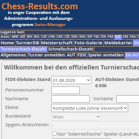
Logged on: Gast
Arabic
ARM
AZE
BIH
BUL
CAT
CHN
CRO
CZE
DEN
ENG
ESP
FAI
FIN
FRA
GER
GRE
INA
I
Home
TurnierDB
Meisterschaft
Foto-Galerie
Meldekartei
El
Turnierschach-Elozahl
Schnellschach-Elozahl
Allgemeines
Turnier anmelden: AUT
FIDE
Spieler anmelden
Elo AU
Willkommen bei den offiziellen Turnierscha
FIDE-Elolisten Stand
AUT-Elolisten Stand
6.936
Personennummer
Nachname
Vorname
Ebene
Bundesland
Spgem./Kreis/Verein
Nur "österreichische" Spieler (Land=A