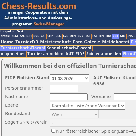
Logged on: Gast
Arabic
ARM
AZE
BIH
BUL
CAT
CHN
CRO
CZE
DEN
ENG
ESP
FAI
FIN
FRA
GER
GRE
INA
I
Home
TurnierDB
Meisterschaft
Foto-Galerie
Meldekartei
El
Turnierschach-Elozahl
Schnellschach-Elozahl
Allgemeines
Turnier anmelden: AUT
FIDE
Spieler anmelden
Elo AU
Willkommen bei den offiziellen Turnierscha
FIDE-Elolisten Stand
AUT-Elolisten Stand
6.936
Personennummer
Nachname
Vorname
Ebene
Bundesland
Spgem./Kreis/Verein
Nur "österreichische" Spieler (Land=A