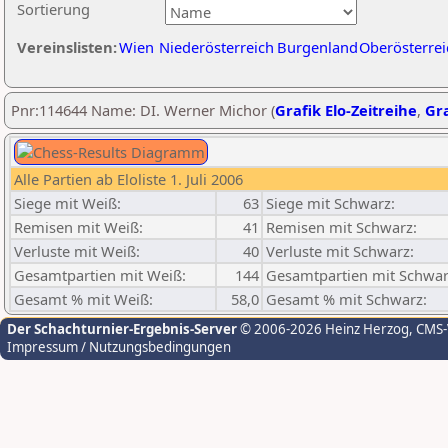
Sortierung
Vereinslisten:
Wien
Niederösterreich
Burgenland
Oberösterrei
Pnr:114644 Name: DI. Werner Michor (
Grafik Elo-Zeitreihe
,
Gra
Alle Partien ab Eloliste 1. Juli 2006
Siege mit Weiß:
63
Siege mit Schwarz:
Remisen mit Weiß:
41
Remisen mit Schwarz:
Verluste mit Weiß:
40
Verluste mit Schwarz:
Gesamtpartien mit Weiß:
144
Gesamtpartien mit Schwar
Gesamt % mit Weiß:
58,0
Gesamt % mit Schwarz:
Der Schachturnier-Ergebnis-Server
© 2006-2026 Heinz Herzog
, CMS
Impressum / Nutzungsbedingungen