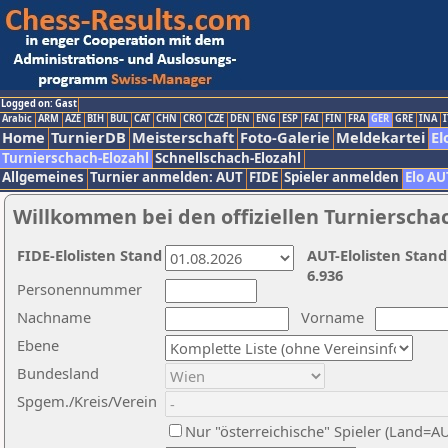
Logged on: Gast
Arabic
ARM
AZE
BIH
BUL
CAT
CHN
CRO
CZE
DEN
ENG
ESP
FAI
FIN
FRA
GER
GRE
INA
I
Home
TurnierDB
Meisterschaft
Foto-Galerie
Meldekartei
El
Turnierschach-Elozahl
Schnellschach-Elozahl
Allgemeines
Turnier anmelden: AUT
FIDE
Spieler anmelden
Elo AU
Willkommen bei den offiziellen Turnierscha
FIDE-Elolisten Stand
AUT-Elolisten Stand
6.936
Personennummer
Nachname
Vorname
Ebene
Bundesland
Spgem./Kreis/Verein
Nur "österreichische" Spieler (Land=A