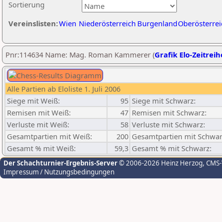
Sortierung
Vereinslisten:
Wien
Niederösterreich
Burgenland
Oberösterrei
Pnr:114634 Name: Mag. Roman Kammerer (
Grafik Elo-Zeitreih
Alle Partien ab Eloliste 1. Juli 2006
Siege mit Weiß:
95
Siege mit Schwarz:
Remisen mit Weiß:
47
Remisen mit Schwarz:
Verluste mit Weiß:
58
Verluste mit Schwarz:
Gesamtpartien mit Weiß:
200
Gesamtpartien mit Schwar
Gesamt % mit Weiß:
59,3
Gesamt % mit Schwarz:
Der Schachturnier-Ergebnis-Server
© 2006-2026 Heinz Herzog
, CMS
Impressum / Nutzungsbedingungen