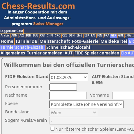
Logged on: Gast
Arabic
ARM
AZE
BIH
BUL
CAT
CHN
CRO
CZE
DEN
ENG
ESP
FAI
FIN
FRA
GER
GRE
INA
I
Home
TurnierDB
Meisterschaft
Foto-Galerie
Meldekartei
El
Turnierschach-Elozahl
Schnellschach-Elozahl
Allgemeines
Turnier anmelden: AUT
FIDE
Spieler anmelden
Elo AU
Willkommen bei den offiziellen Turnierscha
FIDE-Elolisten Stand
AUT-Elolisten Stand
6.936
Personennummer
Nachname
Vorname
Ebene
Bundesland
Spgem./Kreis/Verein
Nur "österreichische" Spieler (Land=A