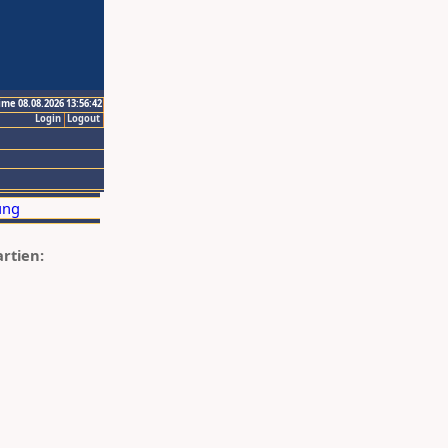
ime 08.08.2026 13:56:42
Login
Logout
artien: