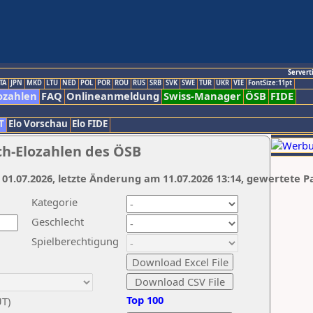
Servert
TA
JPN
MKD
LTU
NED
POL
POR
ROU
RUS
SRB
SVK
SWE
TUR
UKR
VIE
FontSize:11pt
ozahlen
FAQ
Onlineanmeldung
Swiss-Manager
ÖSB
FIDE
T
Elo Vorschau
Elo FIDE
ch-Elozahlen des ÖSB
 01.07.2026, letzte Änderung am 11.07.2026 13:14, gewertete P
Kategorie
Geschlecht
Spielberechtigung
Top 100
UT)