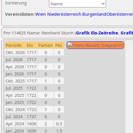
Sortierung
Vereinslisten:
Wien
Niederösterreich
Burgenland
Oberösterrei
Pnr:114625 Name: Reinhard Sturm (
Grafik Elo-Zeitreihe
,
Grafik
Periode
Elo
Partien
Pkt.
Okt. 2026
1717
0
0
Jul. 2026
1717
0
0
Apr. 2026
1717
0
0
Jan. 2026
1717
0
0
Okt. 2025
1717
1
0
Jul. 2025
1722
0
0
Apr. 2025
1722
0
0
Jan. 2025
1722
0
0
Okt. 2024
1722
1
0
Jul. 2024
1737
0
0
Apr. 2024
1606
2
0,5
Jan. 2024
1639
2
1,5