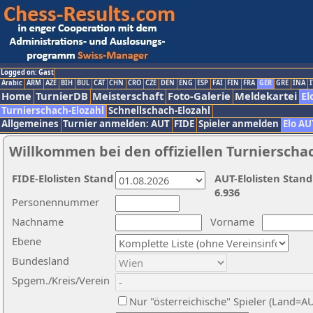
Logged on: Gast
Arabic
ARM
AZE
BIH
BUL
CAT
CHN
CRO
CZE
DEN
ENG
ESP
FAI
FIN
FRA
GER
GRE
INA
I
Home
TurnierDB
Meisterschaft
Foto-Galerie
Meldekartei
El
Turnierschach-Elozahl
Schnellschach-Elozahl
Allgemeines
Turnier anmelden: AUT
FIDE
Spieler anmelden
Elo AU
Willkommen bei den offiziellen Turnierscha
FIDE-Elolisten Stand
AUT-Elolisten Stand
6.936
Personennummer
Nachname
Vorname
Ebene
Bundesland
Spgem./Kreis/Verein
Nur "österreichische" Spieler (Land=A