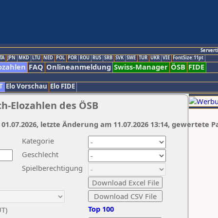
Servert
TA
JPN
MKD
LTU
NED
POL
POR
ROU
RUS
SRB
SVK
SWE
TUR
UKR
VIE
FontSize:11pt
ozahlen
FAQ
Onlineanmeldung
Swiss-Manager
ÖSB
FIDE
T
Elo Vorschau
Elo FIDE
ch-Elozahlen des ÖSB
 01.07.2026, letzte Änderung am 11.07.2026 13:14, gewertete P
Kategorie
Geschlecht
Spielberechtigung
Top 100
UT)