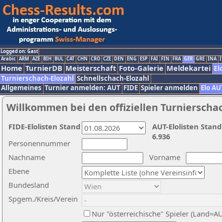
Logged on: Gast
Arabic
ARM
AZE
BIH
BUL
CAT
CHN
CRO
CZE
DEN
ENG
ESP
FAI
FIN
FRA
GER
GRE
INA
I
Home
TurnierDB
Meisterschaft
Foto-Galerie
Meldekartei
El
Turnierschach-Elozahl
Schnellschach-Elozahl
Allgemeines
Turnier anmelden: AUT
FIDE
Spieler anmelden
Elo AU
Willkommen bei den offiziellen Turnierscha
FIDE-Elolisten Stand
AUT-Elolisten Stand
6.936
Personennummer
Nachname
Vorname
Ebene
Bundesland
Spgem./Kreis/Verein
Nur "österreichische" Spieler (Land=A