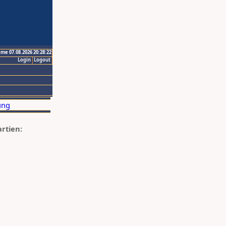
ime 07.08.2026 20:28:22
Login
Logout
artien: