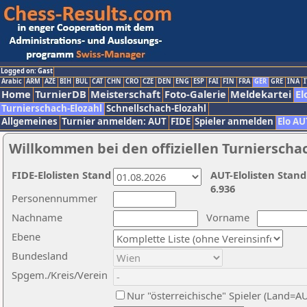
Logged on: Gast
Arabic
ARM
AZE
BIH
BUL
CAT
CHN
CRO
CZE
DEN
ENG
ESP
FAI
FIN
FRA
GER
GRE
INA
I
Home
TurnierDB
Meisterschaft
Foto-Galerie
Meldekartei
El
Turnierschach-Elozahl
Schnellschach-Elozahl
Allgemeines
Turnier anmelden: AUT
FIDE
Spieler anmelden
Elo AU
Willkommen bei den offiziellen Turnierscha
FIDE-Elolisten Stand
AUT-Elolisten Stand
6.936
Personennummer
Nachname
Vorname
Ebene
Bundesland
Spgem./Kreis/Verein
Nur "österreichische" Spieler (Land=A