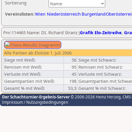
Sortierung
Vereinslisten:
Wien
Niederösterreich
Burgenland
Oberösterrei
Pnr:114465 Name: DI. Richard Stranz (
Grafik Elo-Zeitreihe
,
Gra
Alle Partien ab Eloliste 1. Juli 2006
Siege mit Weiß:
58
Siege mit Schwarz:
Remisen mit Weiß:
95
Remisen mit Schwarz:
Verluste mit Weiß:
45
Verluste mit Schwarz:
Gesamtpartien mit Weiß:
198
Gesamtpartien mit Schwar
Gesamt % mit Weiß:
53,3
Gesamt % mit Schwarz:
Der Schachturnier-Ergebnis-Server
© 2006-2026 Heinz Herzog
, CMS
Impressum / Nutzungsbedingungen