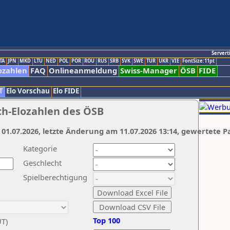
Servert
TA
JPN
MKD
LTU
NED
POL
POR
ROU
RUS
SRB
SVK
SWE
TUR
UKR
VIE
FontSize:11pt
ozahlen
FAQ
Onlineanmeldung
Swiss-Manager
ÖSB
FIDE
T
Elo Vorschau
Elo FIDE
ch-Elozahlen des ÖSB
 01.07.2026, letzte Änderung am 11.07.2026 13:14, gewertete P
Kategorie
Geschlecht
Spielberechtigung
Top 100
UT)