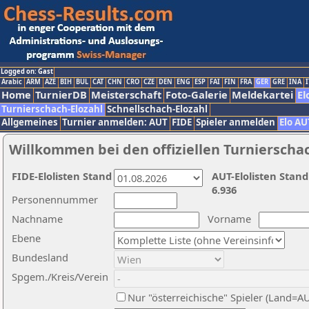
Logged on: Gast
Arabic
ARM
AZE
BIH
BUL
CAT
CHN
CRO
CZE
DEN
ENG
ESP
FAI
FIN
FRA
GER
GRE
INA
I
Home
TurnierDB
Meisterschaft
Foto-Galerie
Meldekartei
El
Turnierschach-Elozahl
Schnellschach-Elozahl
Allgemeines
Turnier anmelden: AUT
FIDE
Spieler anmelden
Elo AU
Willkommen bei den offiziellen Turnierscha
FIDE-Elolisten Stand
AUT-Elolisten Stand
6.936
Personennummer
Nachname
Vorname
Ebene
Bundesland
Spgem./Kreis/Verein
Nur "österreichische" Spieler (Land=A