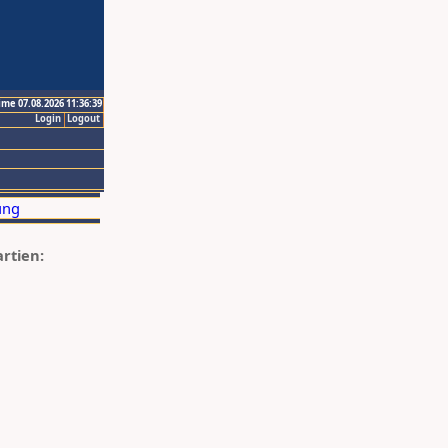
ime 07.08.2026 11:36:39
Login
Logout
artien: