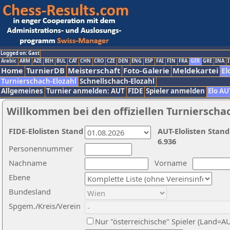
Logged on: Gast
Arabic
ARM
AZE
BIH
BUL
CAT
CHN
CRO
CZE
DEN
ENG
ESP
FAI
FIN
FRA
GER
GRE
INA
I
Home
TurnierDB
Meisterschaft
Foto-Galerie
Meldekartei
El
Turnierschach-Elozahl
Schnellschach-Elozahl
Allgemeines
Turnier anmelden: AUT
FIDE
Spieler anmelden
Elo AU
Willkommen bei den offiziellen Turnierscha
FIDE-Elolisten Stand
AUT-Elolisten Stand
6.936
Personennummer
Nachname
Vorname
Ebene
Bundesland
Spgem./Kreis/Verein
Nur "österreichische" Spieler (Land=A