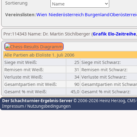
Sortierung
Vereinslisten:
Wien
Niederösterreich
Burgenland
Oberösterrei
Pnr:114343 Name: Dr. Martin Stichlberger (
Grafik Elo-Zeitreihe
Alle Partien ab Eloliste 1. Juli 2006
Siege mit Weiß:
25
Siege mit Schwarz:
Remisen mit Weiß:
31
Remisen mit Schwarz:
Verluste mit Weiß:
34
Verluste mit Schwarz:
Gesamtpartien mit Weiß:
90
Gesamtpartien mit Schwar
Gesamt % mit Weiß:
45,0
Gesamt % mit Schwarz:
Der Schachturnier-Ergebnis-Server
© 2006-2026 Heinz Herzog
, CMS
Impressum / Nutzungsbedingungen