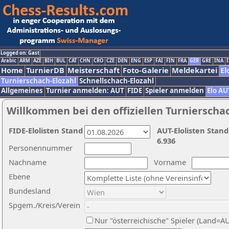
Logged on: Gast
Arabic
ARM
AZE
BIH
BUL
CAT
CHN
CRO
CZE
DEN
ENG
ESP
FAI
FIN
FRA
GER
GRE
INA
I
Home
TurnierDB
Meisterschaft
Foto-Galerie
Meldekartei
El
Turnierschach-Elozahl
Schnellschach-Elozahl
Allgemeines
Turnier anmelden: AUT
FIDE
Spieler anmelden
Elo AU
Willkommen bei den offiziellen Turnierscha
FIDE-Elolisten Stand
AUT-Elolisten Stand
6.936
Personennummer
Nachname
Vorname
Ebene
Bundesland
Spgem./Kreis/Verein
Nur "österreichische" Spieler (Land=A