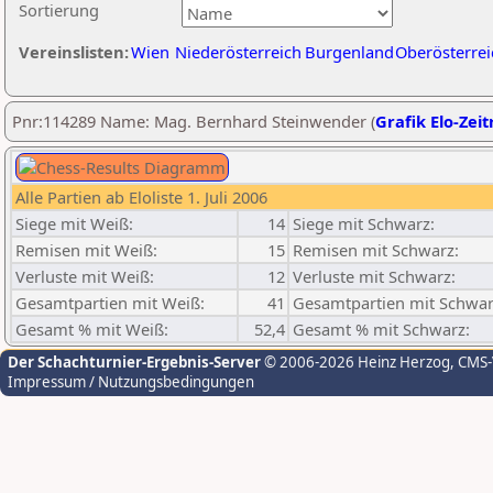
Sortierung
Vereinslisten:
Wien
Niederösterreich
Burgenland
Oberösterrei
Pnr:114289 Name: Mag. Bernhard Steinwender (
Grafik Elo-Zeit
Alle Partien ab Eloliste 1. Juli 2006
Siege mit Weiß:
14
Siege mit Schwarz:
Remisen mit Weiß:
15
Remisen mit Schwarz:
Verluste mit Weiß:
12
Verluste mit Schwarz:
Gesamtpartien mit Weiß:
41
Gesamtpartien mit Schwar
Gesamt % mit Weiß:
52,4
Gesamt % mit Schwarz:
Der Schachturnier-Ergebnis-Server
© 2006-2026 Heinz Herzog
, CMS
Impressum / Nutzungsbedingungen