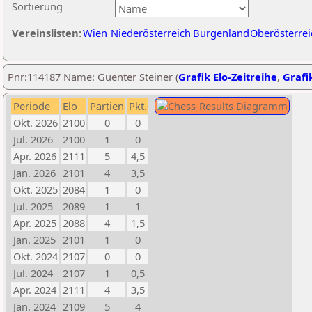
Sortierung
Vereinslisten:
Wien
Niederösterreich
Burgenland
Oberösterrei
Pnr:114187 Name: Guenter Steiner (
Grafik Elo-Zeitreihe
,
Grafik
Periode
Elo
Partien
Pkt.
Okt. 2026
2100
0
0
Jul. 2026
2100
1
0
Apr. 2026
2111
5
4,5
Jan. 2026
2101
4
3,5
Okt. 2025
2084
1
0
Jul. 2025
2089
1
1
Apr. 2025
2088
4
1,5
Jan. 2025
2101
1
0
Okt. 2024
2107
0
0
Jul. 2024
2107
1
0,5
Apr. 2024
2111
4
3,5
Jan. 2024
2109
5
4