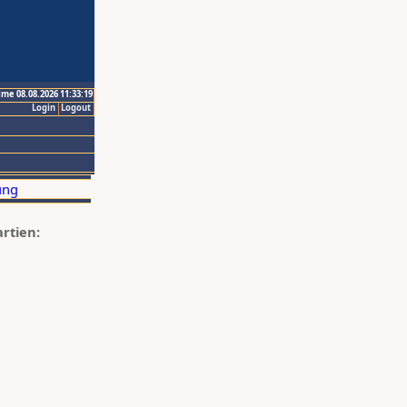
ime 08.08.2026 11:33:19
Login
Logout
artien: