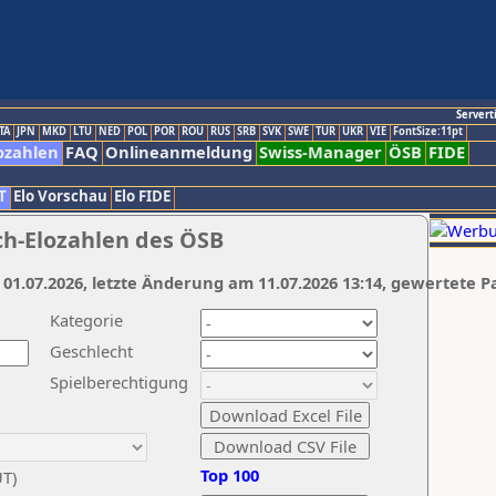
Servert
TA
JPN
MKD
LTU
NED
POL
POR
ROU
RUS
SRB
SVK
SWE
TUR
UKR
VIE
FontSize:11pt
ozahlen
FAQ
Onlineanmeldung
Swiss-Manager
ÖSB
FIDE
T
Elo Vorschau
Elo FIDE
ch-Elozahlen des ÖSB
 01.07.2026, letzte Änderung am 11.07.2026 13:14, gewertete P
Kategorie
Geschlecht
Spielberechtigung
Top 100
UT)