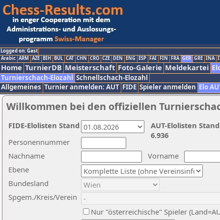
Logged on: Gast
Arabic
ARM
AZE
BIH
BUL
CAT
CHN
CRO
CZE
DEN
ENG
ESP
FAI
FIN
FRA
GER
GRE
INA
I
Home
TurnierDB
Meisterschaft
Foto-Galerie
Meldekartei
El
Turnierschach-Elozahl
Schnellschach-Elozahl
Allgemeines
Turnier anmelden: AUT
FIDE
Spieler anmelden
Elo AU
Willkommen bei den offiziellen Turnierscha
FIDE-Elolisten Stand
AUT-Elolisten Stand
6.936
Personennummer
Nachname
Vorname
Ebene
Bundesland
Spgem./Kreis/Verein
Nur "österreichische" Spieler (Land=A