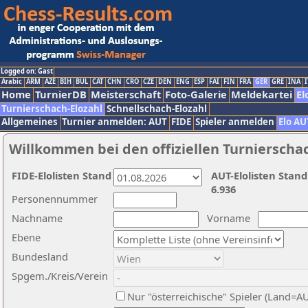
Logged on: Gast
Arabic
ARM
AZE
BIH
BUL
CAT
CHN
CRO
CZE
DEN
ENG
ESP
FAI
FIN
FRA
GER
GRE
INA
I
Home
TurnierDB
Meisterschaft
Foto-Galerie
Meldekartei
El
Turnierschach-Elozahl
Schnellschach-Elozahl
Allgemeines
Turnier anmelden: AUT
FIDE
Spieler anmelden
Elo AU
Willkommen bei den offiziellen Turnierscha
FIDE-Elolisten Stand
AUT-Elolisten Stand
6.936
Personennummer
Nachname
Vorname
Ebene
Bundesland
Spgem./Kreis/Verein
Nur "österreichische" Spieler (Land=A