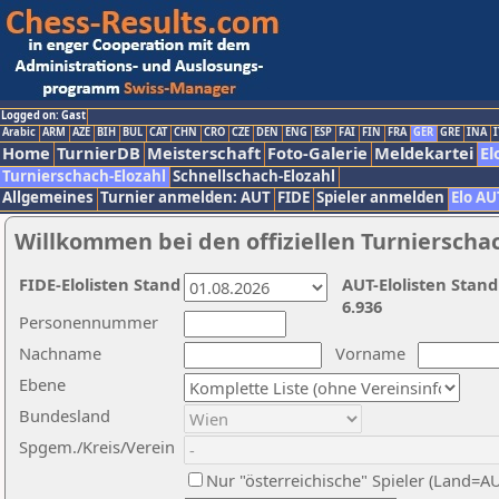
Logged on: Gast
Arabic
ARM
AZE
BIH
BUL
CAT
CHN
CRO
CZE
DEN
ENG
ESP
FAI
FIN
FRA
GER
GRE
INA
I
Home
TurnierDB
Meisterschaft
Foto-Galerie
Meldekartei
El
Turnierschach-Elozahl
Schnellschach-Elozahl
Allgemeines
Turnier anmelden: AUT
FIDE
Spieler anmelden
Elo AU
Willkommen bei den offiziellen Turnierscha
FIDE-Elolisten Stand
AUT-Elolisten Stand
6.936
Personennummer
Nachname
Vorname
Ebene
Bundesland
Spgem./Kreis/Verein
Nur "österreichische" Spieler (Land=A