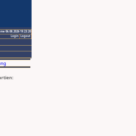
ime 06.08.2026 19:23:20
Login
Logout
artien: