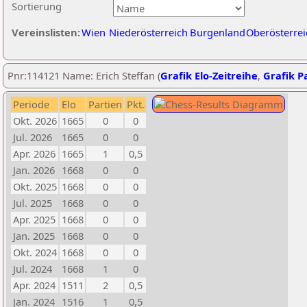
Sortierung
Vereinslisten:
Wien
Niederösterreich
Burgenland
Oberösterrei
Pnr:114121 Name: Erich Steffan (
Grafik Elo-Zeitreihe
,
Grafik Pa
Periode
Elo
Partien
Pkt.
Okt. 2026
1665
0
0
Jul. 2026
1665
0
0
Apr. 2026
1665
1
0,5
Jan. 2026
1668
0
0
Okt. 2025
1668
0
0
Jul. 2025
1668
0
0
Apr. 2025
1668
0
0
Jan. 2025
1668
0
0
Okt. 2024
1668
0
0
Jul. 2024
1668
1
0
Apr. 2024
1511
2
0,5
Jan. 2024
1516
1
0,5