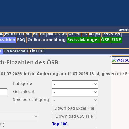
Servert
TA
JPN
MKD
LTU
NED
POL
POR
ROU
RUS
SRB
SVK
SWE
TUR
UKR
VIE
FontSize:11pt
ozahlen
FAQ
Onlineanmeldung
Swiss-Manager
ÖSB
FIDE
T
Elo Vorschau
Elo FIDE
ch-Elozahlen des ÖSB
 01.07.2026, letzte Änderung am 11.07.2026 13:14, gewertete P
Kategorie
Geschlecht
Spielberechtigung
Top 100
UT)