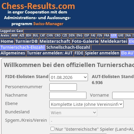
Logged on: Gast
Arabic
ARM
AZE
BIH
BUL
CAT
CHN
CRO
CZE
DEN
ENG
ESP
FAI
FIN
FRA
GER
GRE
INA
I
Home
TurnierDB
Meisterschaft
Foto-Galerie
Meldekartei
El
Turnierschach-Elozahl
Schnellschach-Elozahl
Allgemeines
Turnier anmelden: AUT
FIDE
Spieler anmelden
Elo AU
Willkommen bei den offiziellen Turnierscha
FIDE-Elolisten Stand
AUT-Elolisten Stand
6.936
Personennummer
Nachname
Vorname
Ebene
Bundesland
Spgem./Kreis/Verein
Nur "österreichische" Spieler (Land=A