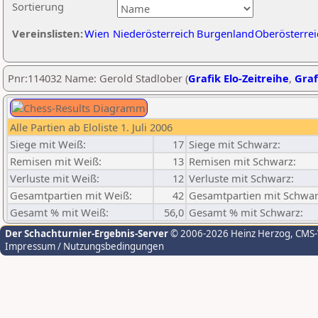
Sortierung
Vereinslisten:
Wien
Niederösterreich
Burgenland
Oberösterrei
Pnr:114032 Name: Gerold Stadlober (
Grafik Elo-Zeitreihe
,
Graf
Alle Partien ab Eloliste 1. Juli 2006
Siege mit Weiß:
17
Siege mit Schwarz:
Remisen mit Weiß:
13
Remisen mit Schwarz:
Verluste mit Weiß:
12
Verluste mit Schwarz:
Gesamtpartien mit Weiß:
42
Gesamtpartien mit Schwar
Gesamt % mit Weiß:
56,0
Gesamt % mit Schwarz:
Der Schachturnier-Ergebnis-Server
© 2006-2026 Heinz Herzog
, CMS
Impressum / Nutzungsbedingungen