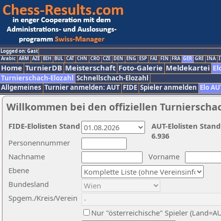
Logged on: Gast
Arabic
ARM
AZE
BIH
BUL
CAT
CHN
CRO
CZE
DEN
ENG
ESP
FAI
FIN
FRA
GER
GRE
INA
I
Home
TurnierDB
Meisterschaft
Foto-Galerie
Meldekartei
El
Turnierschach-Elozahl
Schnellschach-Elozahl
Allgemeines
Turnier anmelden: AUT
FIDE
Spieler anmelden
Elo AU
Willkommen bei den offiziellen Turnierscha
FIDE-Elolisten Stand
AUT-Elolisten Stand
6.936
Personennummer
Nachname
Vorname
Ebene
Bundesland
Spgem./Kreis/Verein
Nur "österreichische" Spieler (Land=A