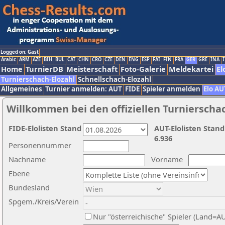
Logged on: Gast
Arabic
ARM
AZE
BIH
BUL
CAT
CHN
CRO
CZE
DEN
ENG
ESP
FAI
FIN
FRA
GER
GRE
INA
I
Home
TurnierDB
Meisterschaft
Foto-Galerie
Meldekartei
El
Turnierschach-Elozahl
Schnellschach-Elozahl
Allgemeines
Turnier anmelden: AUT
FIDE
Spieler anmelden
Elo AU
Willkommen bei den offiziellen Turnierscha
FIDE-Elolisten Stand
AUT-Elolisten Stand
6.936
Personennummer
Nachname
Vorname
Ebene
Bundesland
Spgem./Kreis/Verein
Nur "österreichische" Spieler (Land=A