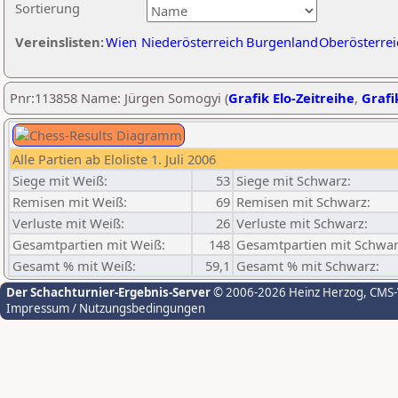
Sortierung
Vereinslisten:
Wien
Niederösterreich
Burgenland
Oberösterrei
Pnr:113858 Name: Jürgen Somogyi (
Grafik Elo-Zeitreihe
,
Grafi
Alle Partien ab Eloliste 1. Juli 2006
Siege mit Weiß:
53
Siege mit Schwarz:
Remisen mit Weiß:
69
Remisen mit Schwarz:
Verluste mit Weiß:
26
Verluste mit Schwarz:
Gesamtpartien mit Weiß:
148
Gesamtpartien mit Schwar
Gesamt % mit Weiß:
59,1
Gesamt % mit Schwarz:
Der Schachturnier-Ergebnis-Server
© 2006-2026 Heinz Herzog
, CMS
Impressum / Nutzungsbedingungen