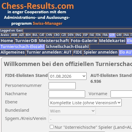
Logged on: Gast
Arabic
ARM
AZE
BIH
BUL
CAT
CHN
CRO
CZE
DEN
ENG
ESP
FAI
FIN
FRA
GER
GRE
INA
I
Home
TurnierDB
Meisterschaft
Foto-Galerie
Meldekartei
El
Turnierschach-Elozahl
Schnellschach-Elozahl
Allgemeines
Turnier anmelden: AUT
FIDE
Spieler anmelden
Elo AU
Willkommen bei den offiziellen Turnierscha
FIDE-Elolisten Stand
AUT-Elolisten Stand
6.936
Personennummer
Nachname
Vorname
Ebene
Bundesland
Spgem./Kreis/Verein
Nur "österreichische" Spieler (Land=A