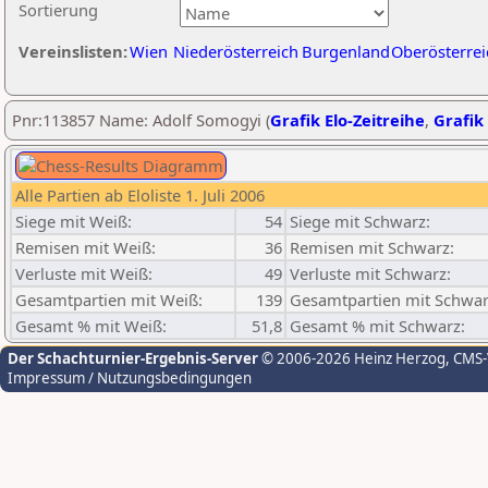
Sortierung
Vereinslisten:
Wien
Niederösterreich
Burgenland
Oberösterrei
Pnr:113857 Name: Adolf Somogyi (
Grafik Elo-Zeitreihe
,
Grafik 
Alle Partien ab Eloliste 1. Juli 2006
Siege mit Weiß:
54
Siege mit Schwarz:
Remisen mit Weiß:
36
Remisen mit Schwarz:
Verluste mit Weiß:
49
Verluste mit Schwarz:
Gesamtpartien mit Weiß:
139
Gesamtpartien mit Schwar
Gesamt % mit Weiß:
51,8
Gesamt % mit Schwarz:
Der Schachturnier-Ergebnis-Server
© 2006-2026 Heinz Herzog
, CMS
Impressum / Nutzungsbedingungen