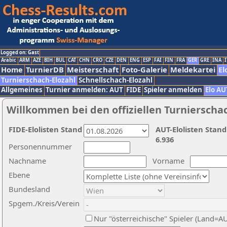
Logged on: Gast
Arabic
ARM
AZE
BIH
BUL
CAT
CHN
CRO
CZE
DEN
ENG
ESP
FAI
FIN
FRA
GER
GRE
INA
I
Home
TurnierDB
Meisterschaft
Foto-Galerie
Meldekartei
El
Turnierschach-Elozahl
Schnellschach-Elozahl
Allgemeines
Turnier anmelden: AUT
FIDE
Spieler anmelden
Elo AU
Willkommen bei den offiziellen Turnierscha
FIDE-Elolisten Stand
AUT-Elolisten Stand
6.936
Personennummer
Nachname
Vorname
Ebene
Bundesland
Spgem./Kreis/Verein
Nur "österreichische" Spieler (Land=A