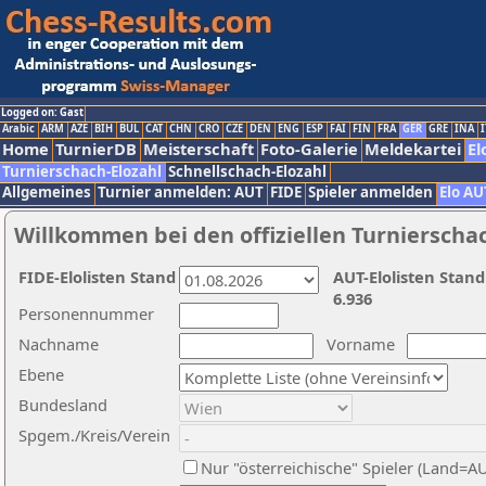
Logged on: Gast
Arabic
ARM
AZE
BIH
BUL
CAT
CHN
CRO
CZE
DEN
ENG
ESP
FAI
FIN
FRA
GER
GRE
INA
I
Home
TurnierDB
Meisterschaft
Foto-Galerie
Meldekartei
El
Turnierschach-Elozahl
Schnellschach-Elozahl
Allgemeines
Turnier anmelden: AUT
FIDE
Spieler anmelden
Elo AU
Willkommen bei den offiziellen Turnierscha
FIDE-Elolisten Stand
AUT-Elolisten Stand
6.936
Personennummer
Nachname
Vorname
Ebene
Bundesland
Spgem./Kreis/Verein
Nur "österreichische" Spieler (Land=A