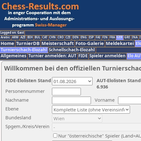
Logged on: Gast
Arabic
ARM
AZE
BIH
BUL
CAT
CHN
CRO
CZE
DEN
ENG
ESP
FAI
FIN
FRA
GER
GRE
INA
I
Home
TurnierDB
Meisterschaft
Foto-Galerie
Meldekartei
El
Turnierschach-Elozahl
Schnellschach-Elozahl
Allgemeines
Turnier anmelden: AUT
FIDE
Spieler anmelden
Elo AU
Willkommen bei den offiziellen Turnierscha
FIDE-Elolisten Stand
AUT-Elolisten Stand
6.936
Personennummer
Nachname
Vorname
Ebene
Bundesland
Spgem./Kreis/Verein
Nur "österreichische" Spieler (Land=A