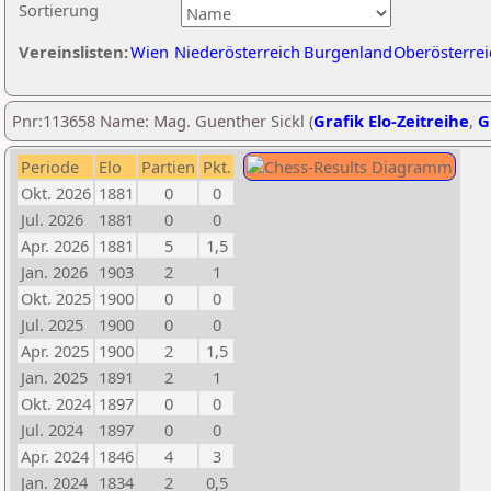
Sortierung
Vereinslisten:
Wien
Niederösterreich
Burgenland
Oberösterrei
Pnr:113658 Name: Mag. Guenther Sickl (
Grafik Elo-Zeitreihe
,
G
Periode
Elo
Partien
Pkt.
Okt. 2026
1881
0
0
Jul. 2026
1881
0
0
Apr. 2026
1881
5
1,5
Jan. 2026
1903
2
1
Okt. 2025
1900
0
0
Jul. 2025
1900
0
0
Apr. 2025
1900
2
1,5
Jan. 2025
1891
2
1
Okt. 2024
1897
0
0
Jul. 2024
1897
0
0
Apr. 2024
1846
4
3
Jan. 2024
1834
2
0,5