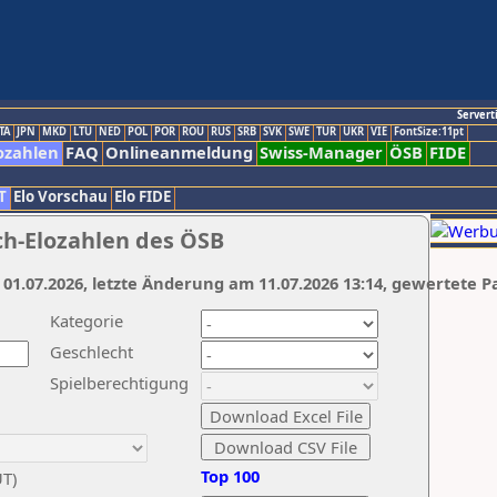
Servert
TA
JPN
MKD
LTU
NED
POL
POR
ROU
RUS
SRB
SVK
SWE
TUR
UKR
VIE
FontSize:11pt
ozahlen
FAQ
Onlineanmeldung
Swiss-Manager
ÖSB
FIDE
T
Elo Vorschau
Elo FIDE
ch-Elozahlen des ÖSB
 01.07.2026, letzte Änderung am 11.07.2026 13:14, gewertete P
Kategorie
Geschlecht
Spielberechtigung
Top 100
UT)