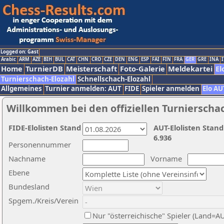
Logged on: Gast
Arabic
ARM
AZE
BIH
BUL
CAT
CHN
CRO
CZE
DEN
ENG
ESP
FAI
FIN
FRA
GER
GRE
INA
I
Home
TurnierDB
Meisterschaft
Foto-Galerie
Meldekartei
El
Turnierschach-Elozahl
Schnellschach-Elozahl
Allgemeines
Turnier anmelden: AUT
FIDE
Spieler anmelden
Elo AU
Willkommen bei den offiziellen Turnierscha
FIDE-Elolisten Stand
AUT-Elolisten Stand
6.936
Personennummer
Nachname
Vorname
Ebene
Bundesland
Spgem./Kreis/Verein
Nur "österreichische" Spieler (Land=A