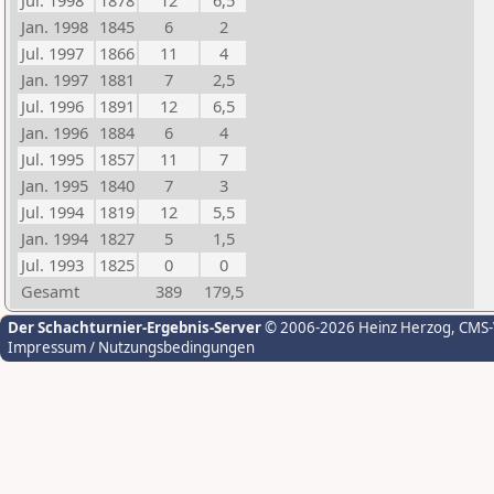
Jul. 1998
1878
12
6,5
Jan. 1998
1845
6
2
Jul. 1997
1866
11
4
Jan. 1997
1881
7
2,5
Jul. 1996
1891
12
6,5
Jan. 1996
1884
6
4
Jul. 1995
1857
11
7
Jan. 1995
1840
7
3
Jul. 1994
1819
12
5,5
Jan. 1994
1827
5
1,5
Jul. 1993
1825
0
0
Gesamt
389
179,5
Der Schachturnier-Ergebnis-Server
© 2006-2026 Heinz Herzog
, CMS
Impressum / Nutzungsbedingungen