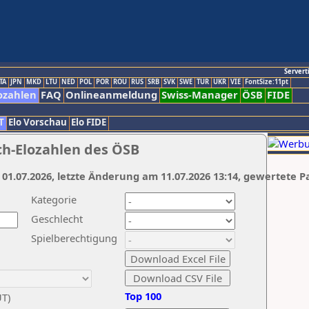
Servert
TA
JPN
MKD
LTU
NED
POL
POR
ROU
RUS
SRB
SVK
SWE
TUR
UKR
VIE
FontSize:11pt
ozahlen
FAQ
Onlineanmeldung
Swiss-Manager
ÖSB
FIDE
T
Elo Vorschau
Elo FIDE
ch-Elozahlen des ÖSB
 01.07.2026, letzte Änderung am 11.07.2026 13:14, gewertete P
Kategorie
Geschlecht
Spielberechtigung
Top 100
UT)