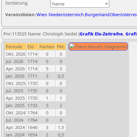
Sortierung
Vereinslisten:
Wien
Niederösterreich
Burgenland
Oberösterrei
Pnr:113525 Name: Christoph Seidel (
Grafik Elo-Zeitreihe
,
Grafi
Periode
Elo
Partien
Pkt.
Okt. 2026
1714
0
0
Jul. 2026
1714
0
0
Apr. 2026
1714
5
3
Jan. 2026
1711
3
0,5
Okt. 2025
1735
0
0
Jul. 2025
1735
0
0
Apr. 2025
1735
1
1
Jan. 2025
1733
5
2
Okt. 2024
1764
0
0
Jul. 2024
1764
0
0
Apr. 2024
1646
3
1,5
Jan. 2024
1654
2
0,5