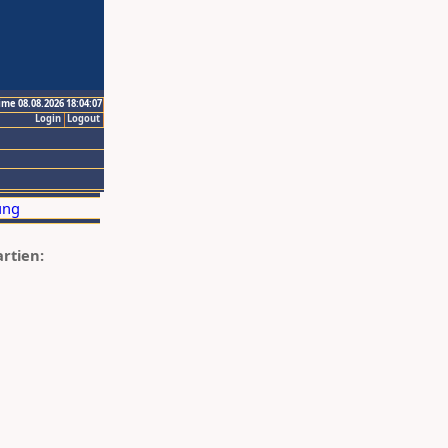
ime 08.08.2026 18:04:07
Login
Logout
artien: