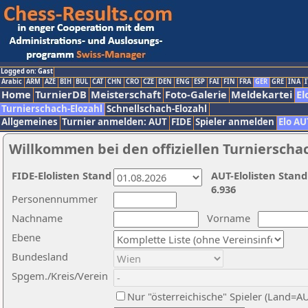
Logged on: Gast
Arabic
ARM
AZE
BIH
BUL
CAT
CHN
CRO
CZE
DEN
ENG
ESP
FAI
FIN
FRA
GER
GRE
INA
I
Home
TurnierDB
Meisterschaft
Foto-Galerie
Meldekartei
El
Turnierschach-Elozahl
Schnellschach-Elozahl
Allgemeines
Turnier anmelden: AUT
FIDE
Spieler anmelden
Elo AU
Willkommen bei den offiziellen Turnierscha
FIDE-Elolisten Stand
AUT-Elolisten Stand
6.936
Personennummer
Nachname
Vorname
Ebene
Bundesland
Spgem./Kreis/Verein
Nur "österreichische" Spieler (Land=A