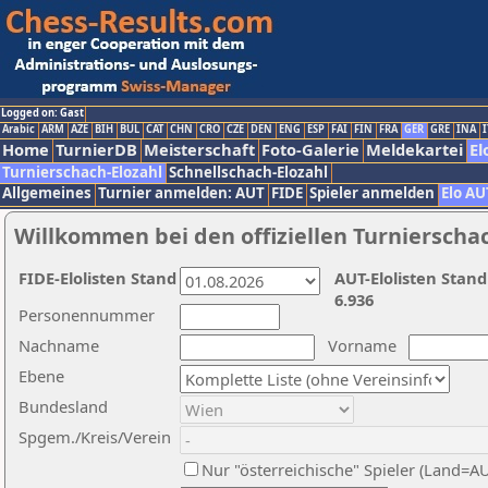
Logged on: Gast
Arabic
ARM
AZE
BIH
BUL
CAT
CHN
CRO
CZE
DEN
ENG
ESP
FAI
FIN
FRA
GER
GRE
INA
I
Home
TurnierDB
Meisterschaft
Foto-Galerie
Meldekartei
El
Turnierschach-Elozahl
Schnellschach-Elozahl
Allgemeines
Turnier anmelden: AUT
FIDE
Spieler anmelden
Elo AU
Willkommen bei den offiziellen Turnierscha
FIDE-Elolisten Stand
AUT-Elolisten Stand
6.936
Personennummer
Nachname
Vorname
Ebene
Bundesland
Spgem./Kreis/Verein
Nur "österreichische" Spieler (Land=A