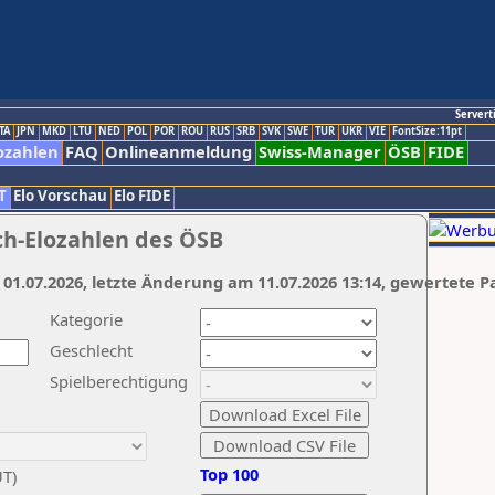
Servert
TA
JPN
MKD
LTU
NED
POL
POR
ROU
RUS
SRB
SVK
SWE
TUR
UKR
VIE
FontSize:11pt
ozahlen
FAQ
Onlineanmeldung
Swiss-Manager
ÖSB
FIDE
T
Elo Vorschau
Elo FIDE
ch-Elozahlen des ÖSB
 01.07.2026, letzte Änderung am 11.07.2026 13:14, gewertete P
Kategorie
Geschlecht
Spielberechtigung
Top 100
UT)