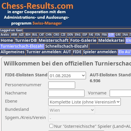
Logged on: Gast
Arabic
ARM
AZE
BIH
BUL
CAT
CHN
CRO
CZE
DEN
ENG
ESP
FAI
FIN
FRA
GER
GRE
INA
I
Home
TurnierDB
Meisterschaft
Foto-Galerie
Meldekartei
El
Turnierschach-Elozahl
Schnellschach-Elozahl
Allgemeines
Turnier anmelden: AUT
FIDE
Spieler anmelden
Elo AU
Willkommen bei den offiziellen Turnierscha
FIDE-Elolisten Stand
AUT-Elolisten Stand
6.936
Personennummer
Nachname
Vorname
Ebene
Bundesland
Spgem./Kreis/Verein
Nur "österreichische" Spieler (Land=A