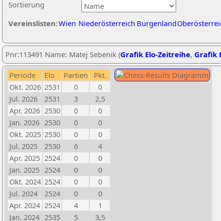
Sortierung
Vereinslisten:
Wien
Niederösterreich
Burgenland
Oberösterrei
Pnr:113491 Name: Matej Sebenik (
Grafik Elo-Zeitreihe
,
Grafik 
Periode
Elo
Partien
Pkt.
Okt. 2026
2531
0
0
Jul. 2026
2531
3
2,5
Apr. 2026
2530
0
0
Jan. 2026
2530
0
0
Okt. 2025
2530
0
0
Jul. 2025
2530
6
4
Apr. 2025
2524
0
0
Jan. 2025
2524
0
0
Okt. 2024
2524
0
0
Jul. 2024
2524
0
0
Apr. 2024
2524
4
1
Jan. 2024
2535
5
3,5