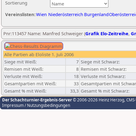
Sortierung
Vereinslisten:
Wien
Niederösterreich
Burgenland
Oberösterrei
Pnr:113457 Name: Manfred Schweiger (
Grafik Elo-Zeitreihe
,
Gr
Alle Partien ab Eloliste 1. Juli 2006
Siege mit Weiß:
7
Siege mit Schwarz:
Remisen mit Weiß:
8
Remisen mit Schwarz:
Verluste mit Weiß:
18
Verluste mit Schwarz:
Gesamtpartien mit Weiß:
33
Gesamtpartien mit Schwar
Gesamt % mit Weiß:
33,3
Gesamt % mit Schwarz:
Der Schachturnier-Ergebnis-Server
© 2006-2026 Heinz Herzog
, CMS
Impressum / Nutzungsbedingungen