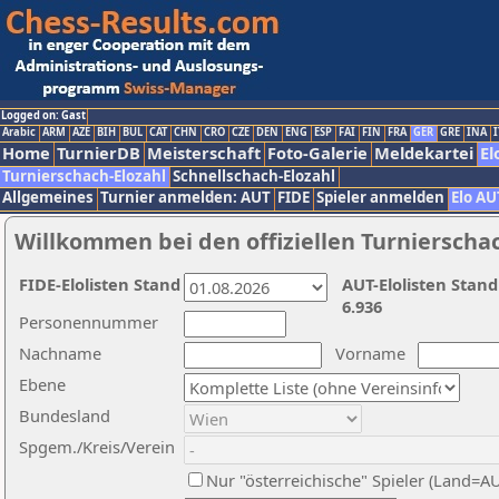
Logged on: Gast
Arabic
ARM
AZE
BIH
BUL
CAT
CHN
CRO
CZE
DEN
ENG
ESP
FAI
FIN
FRA
GER
GRE
INA
I
Home
TurnierDB
Meisterschaft
Foto-Galerie
Meldekartei
El
Turnierschach-Elozahl
Schnellschach-Elozahl
Allgemeines
Turnier anmelden: AUT
FIDE
Spieler anmelden
Elo AU
Willkommen bei den offiziellen Turnierscha
FIDE-Elolisten Stand
AUT-Elolisten Stand
6.936
Personennummer
Nachname
Vorname
Ebene
Bundesland
Spgem./Kreis/Verein
Nur "österreichische" Spieler (Land=A