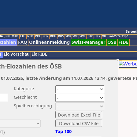
Servert
TA
JPN
MKD
LTU
NED
POL
POR
ROU
RUS
SRB
SVK
SWE
TUR
UKR
VIE
FontSize:11pt
ozahlen
FAQ
Onlineanmeldung
Swiss-Manager
ÖSB
FIDE
T
Elo Vorschau
Elo FIDE
ch-Elozahlen des ÖSB
 01.07.2026, letzte Änderung am 11.07.2026 13:14, gewertete P
Kategorie
Geschlecht
Spielberechtigung
Top 100
UT)