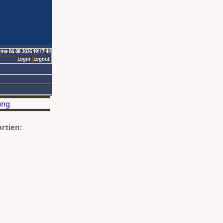
ime 06.08.2026 19:17:44
Login
Logout
artien: