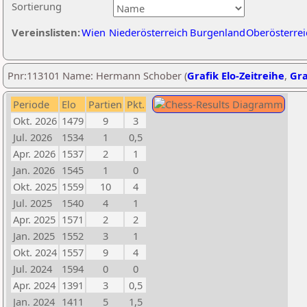
Sortierung
Vereinslisten:
Wien
Niederösterreich
Burgenland
Oberösterrei
Pnr:113101 Name: Hermann Schober (
Grafik Elo-Zeitreihe
,
Gra
Periode
Elo
Partien
Pkt.
Okt. 2026
1479
9
3
Jul. 2026
1534
1
0,5
Apr. 2026
1537
2
1
Jan. 2026
1545
1
0
Okt. 2025
1559
10
4
Jul. 2025
1540
4
1
Apr. 2025
1571
2
2
Jan. 2025
1552
3
1
Okt. 2024
1557
9
4
Jul. 2024
1594
0
0
Apr. 2024
1391
3
0,5
Jan. 2024
1411
5
1,5