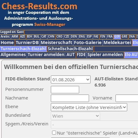
Logged on: Gast
Arabic
ARM
AZE
BIH
BUL
CAT
CHN
CRO
CZE
DEN
ENG
ESP
FAI
FIN
FRA
GER
GRE
INA
I
Home
TurnierDB
Meisterschaft
Foto-Galerie
Meldekartei
El
Turnierschach-Elozahl
Schnellschach-Elozahl
Allgemeines
Turnier anmelden: AUT
FIDE
Spieler anmelden
Elo AU
Willkommen bei den offiziellen Turnierscha
FIDE-Elolisten Stand
AUT-Elolisten Stand
6.936
Personennummer
Nachname
Vorname
Ebene
Bundesland
Spgem./Kreis/Verein
Nur "österreichische" Spieler (Land=A