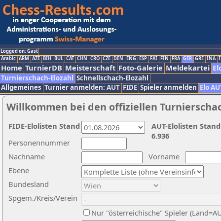
Logged on: Gast
Arabic
ARM
AZE
BIH
BUL
CAT
CHN
CRO
CZE
DEN
ENG
ESP
FAI
FIN
FRA
GER
GRE
INA
I
Home
TurnierDB
Meisterschaft
Foto-Galerie
Meldekartei
El
Turnierschach-Elozahl
Schnellschach-Elozahl
Allgemeines
Turnier anmelden: AUT
FIDE
Spieler anmelden
Elo AU
Willkommen bei den offiziellen Turnierscha
FIDE-Elolisten Stand
AUT-Elolisten Stand
6.936
Personennummer
Nachname
Vorname
Ebene
Bundesland
Spgem./Kreis/Verein
Nur "österreichische" Spieler (Land=A