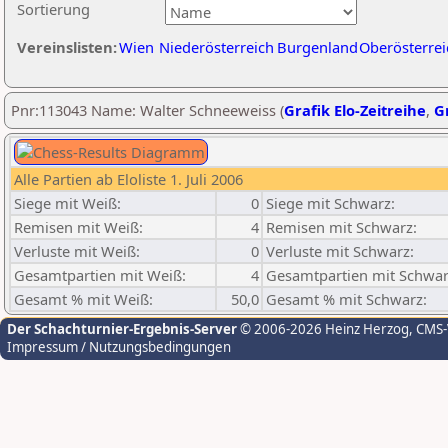
Sortierung
Vereinslisten:
Wien
Niederösterreich
Burgenland
Oberösterrei
Pnr:113043 Name: Walter Schneeweiss (
Grafik Elo-Zeitreihe
,
Gr
Alle Partien ab Eloliste 1. Juli 2006
Siege mit Weiß:
0
Siege mit Schwarz:
Remisen mit Weiß:
4
Remisen mit Schwarz:
Verluste mit Weiß:
0
Verluste mit Schwarz:
Gesamtpartien mit Weiß:
4
Gesamtpartien mit Schwar
Gesamt % mit Weiß:
50,0
Gesamt % mit Schwarz:
Der Schachturnier-Ergebnis-Server
© 2006-2026 Heinz Herzog
, CMS
Impressum / Nutzungsbedingungen