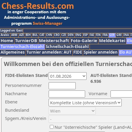
Logged on: Gast
Arabic
ARM
AZE
BIH
BUL
CAT
CHN
CRO
CZE
DEN
ENG
ESP
FAI
FIN
FRA
GER
GRE
INA
I
Home
TurnierDB
Meisterschaft
Foto-Galerie
Meldekartei
El
Turnierschach-Elozahl
Schnellschach-Elozahl
Allgemeines
Turnier anmelden: AUT
FIDE
Spieler anmelden
Elo AU
Willkommen bei den offiziellen Turnierscha
FIDE-Elolisten Stand
AUT-Elolisten Stand
6.936
Personennummer
Nachname
Vorname
Ebene
Bundesland
Spgem./Kreis/Verein
Nur "österreichische" Spieler (Land=A